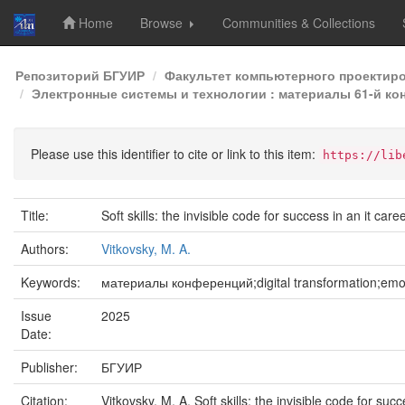
Home
Browse
Communities & Collections
Skip
Репозиторий БГУИР
Факультет компьютерного проектир
navigation
Электронные системы и технологии : материалы 61-й кон
Please use this identifier to cite or link to this item:
https://lib
Title:
Soft skills: the invisible code for success in an it ca
Authors:
Vitkovsky, M. A.
Keywords:
материалы конференций;digital transformation;emoti
Issue
2025
Date:
Publisher:
БГУИР
Citation:
Vitkovsky, M. A. Soft skills: the invisible code for s