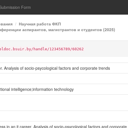
Submission Form
ования
Научная работа ФКП
ференции аспирантов, магистрантов и студентов (2025)
eldoc.bsuir.by/handle/123456789/60262
reer. Analysis of socio-psycological factors and corporate trends
onal intelligence;information technology
uccess in an it career. Analysis of socio-psycological factors and corpo