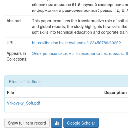
сборник материалов 61-й научной конференции ас
информатики и радиоэлектроники ; редкол.: Д. В. Л
Abstract:
This paper examines the transformative role of soft sk
and global reports, the study highlights how skills li
soft skills into technical education and corporate tra
URI:
https://libeldoc.bsuir.by/handle/123456789/60262
Appears in
Электронные системы и технологии : материалы 6
Collections:
Files in This Item:
File
Description
Vitkovsky_Soft.pdf
Show full item record
Google Scholar