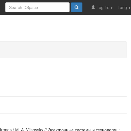
Log in:
Lang
rate trends / М. А. Vitkovsky // Электронные системы и технологии :