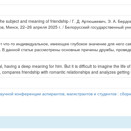
e subject and meaning of friendship / Г. Д. Артюшкевич, Э. А. Бер
в, Минск, 22–26 апреля 2025 г. / Белорусский государственный ун
т что-то индивидуальное, имеющее глубокое значение для него сам
. В данной статье рассмотрены основные причины дружбы, прове
, having a deep meaning for him. But it is difficult to imagine the life o
, compares friendship with romantic relationships and analyzes getting 
учной конференции аспирантов, магистрантов и студентов : сборн