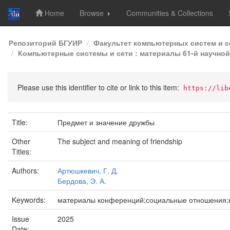
Home
Browse
Communities & Collections
Skip
Репозиторий БГУИР
Факультет компьютерных систем и с
navigation
Компьютерные системы и сети : материалы 61-й научной 
Please use this identifier to cite or link to this item:
https://lib
Title:
Предмет и значение дружбы
Other
The subject and meaning of friendship
Titles:
Authors:
Артюшкевич, Г. Д.
Бердова, Э. А.
Keywords:
материалы конференций;социальные отношения;
Issue
2025
Date: