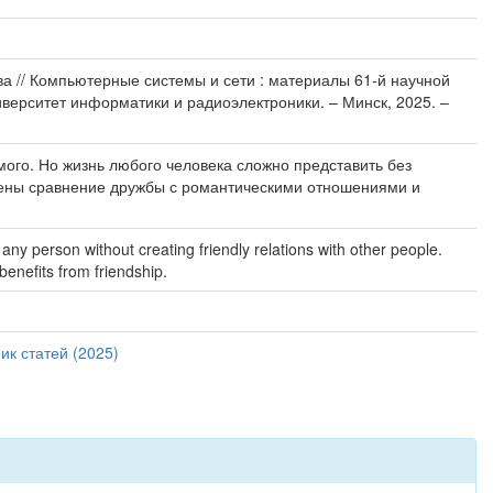
дова // Компьютерные системы и сети : материалы 61-й научной
иверситет информатики и радиоэлектроники. – Минск, 2025. –
ого. Но жизнь любого человека сложно представить без
дены сравнение дружбы с романтическими отношениями и
f any person without creating friendly relations with other people.
benefits from friendship.
ик статей (2025)