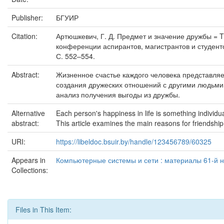
Publisher:
БГУИР
Citation:
Артюшкевич, Г. Д. Предмет и значение дружбы = Th
конференции аспирантов, магистрантов и студенто
С. 552–554.
Abstract:
Жизненное счастье каждого человека представляе
создания дружеских отношений с другими людьми
анализ получения выгоды из дружбы.
Alternative
Each person's happiness in life is something individual
abstract:
This article examines the main reasons for friendship
URI:
https://libeldoc.bsuir.by/handle/123456789/60325
Appears in
Компьютерные системы и сети : материалы 61-й на
Collections:
Files in This Item: