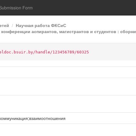
Submission Form
етей
Научная работа ФКСиС
конференции аспирантов, магистрантов и студентов : сборник
eldoc.bsuir.by/handle/123456789/60325
коммуникация;взаимоотношения