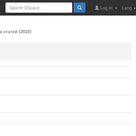
Log in:
Lang
 статей (2025)