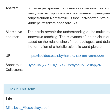
Abstract:
В статье раскрывается понимание многоаспектнос
методических проблем инновационного преподава
современной математики. Обосновывается, что си
университетского образования.
Alternative
The article reveals the understanding of the multidim
abstract:
innovative teaching. The relevance of the article is 
based on the relationship of methodological and didac
the formation of a holistic scientific world picture.
URI:
https://libeldoc.bsuir.by/handle/123456789/62005
Appears in
Публикации в изданиях Республики Беларусь
Collections:
Files in This Item:
File
Mihailova_Filosovskaya.pdf