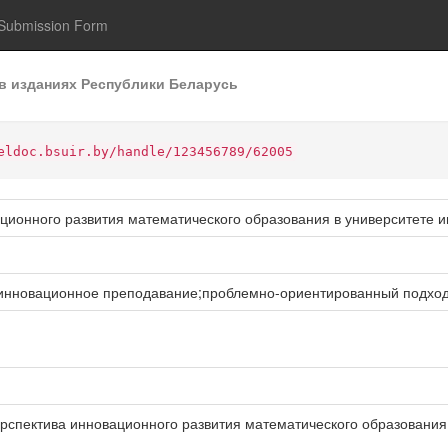
Submission Form
в изданиях Республики Беларусь
eldoc.bsuir.by/handle/123456789/62005
ционного развития математического образования в университете 
;инновационное преподавание;проблемно-ориентированный подхо
рспектива инновационного развития математического образования 