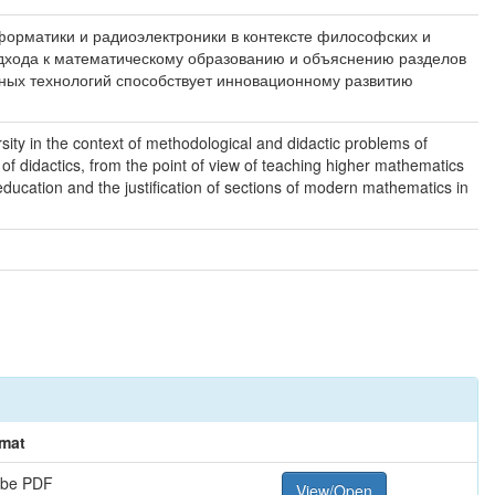
форматики и радиоэлектроники в контексте философских и
дхода к математическому образованию и объяснению разделов
рных технологий способствует инновационному развитию
sity in the context of methodological and didactic problems of
of didactics, from the point of view of teaching higher mathematics
education and the justification of sections of modern mathematics in
mat
be PDF
View/Open