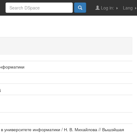
Log in:
Lang
информатики
д
в университете информатики / Н. В. Михайлова // Вышэйшая