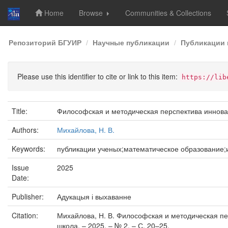
Home
Browse
Communities & Collections
Skip
Репозиторий БГУИР
Научные публикации
Публикации 
navigation
Please use this identifier to cite or link to this item:
https://lib
Title:
Философская и методическая перспектива иннова
Authors:
Михайлова, Н. В.
Keywords:
публикации ученых;математическое образование
Issue
2025
Date:
Publisher:
Адукацыя і выхаванне
Citation:
Михайлова, Н. В. Философская и методическая пе
школа. – 2025. – № 2. – С. 20–25.