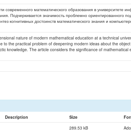
ти современного математического образования в университете ин
ния. Подчеркивается значимость проблемно ориентированного по
нтез когнитивных достоинств математического знания и компьюте
ensional nature of modern mathematical education at a technical univer
due to the practical problem of deepening modern ideas about the object 
tic knowledge. The article considers the significance of mathematical 
Description
Size
For
289.53 kB
Ado