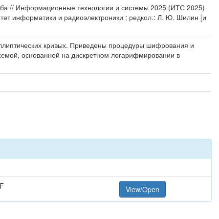
киба // Информационные технологии и системы 2025 (ИТС 2025)
ет информатики и радиоэлектроники ; редкол.: Л. Ю. Шилин [и
эллиптических кривых. Приведены процедуры шифрования и
хемой, основанной на дискретном логарифмировании в
F
View/Open