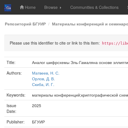
Home
Browse
Communities & Collections
Skip
Репозиторий БГУИР
Материалы конференций и семинар
navigation
Please use this identifier to cite or link to this item:
https://lib
Title:
Аналог шифрсхемы Эль-Гамаляна основе эллипти
Authors:
Матвеев, Н. С.
Орлов, Д. В.
Скиба, И. Г.
Keywords:
материалы конференций;криптографической схе
Issue
2025
Date:
Publisher:
БГУИР