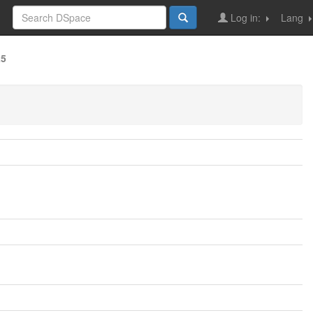
Log in:
Lang
25