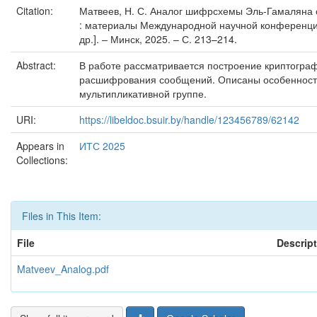
Citation:
Матвеев, Н. С. Аналог шифрсхемы Эль-Гамаляна ос
: материалы Международной научной конференции,
др.]. – Минск, 2025. – С. 213–214.
Abstract:
В работе рассматривается построение криптогра
расшифрования сообщений. Описаны особенности 
мультипликативной группе.
URI:
https://libeldoc.bsuir.by/handle/123456789/62142
Appears in
ИТС 2025
Collections:
Files in This Item:
File
Descrip
Matveev_Analog.pdf