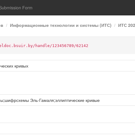
Submission Form
ов
Информационные технологии и системы (ИТС)
ИТС 20
eldoc.bsuir.by/handle/123456789/62142
ческих кривых
мы;шифрсхемы Эль-Гамаля;эллиптические кривые