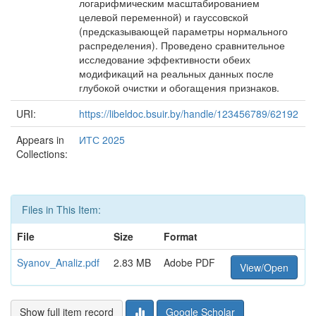
логарифмическим масштабированием
целевой переменной) и гауссовской
(предсказывающей параметры нормального
распределения). Проведено сравнительное
исследование эффективности обеих
модификаций на реальных данных после
глубокой очистки и обогащения признаков.
URI:
https://libeldoc.bsuir.by/handle/123456789/62192
Appears in
ИТС 2025
Collections:
Files in This Item:
File
Size
Format
Syanov_Analiz.pdf
2.83 MB
Adobe PDF
View/Open
Show full item record
Google Scholar