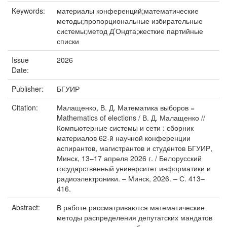
Keywords:
материалы конференций;математические
методы;пропорциональные избирательные
системы;метод Д’Ондта;жесткие партийные
списки
Issue
2026
Date:
Publisher:
БГУИР
Citation:
Малащенко, В. Д. Математика выборов =
Mathematics of elections / В. Д. Малащенко //
Компьютерные системы и сети : сборник
материалов 62-й научной конференции
аспирантов, магистрантов и студентов БГУИР,
Минск, 13–17 апреля 2026 г. / Белорусский
государственный университет информатики и
радиоэлектроники. – Минск, 2026. – С. 413–
416.
Abstract:
В работе рассматриваются математические
методы распределения депутатских мандатов