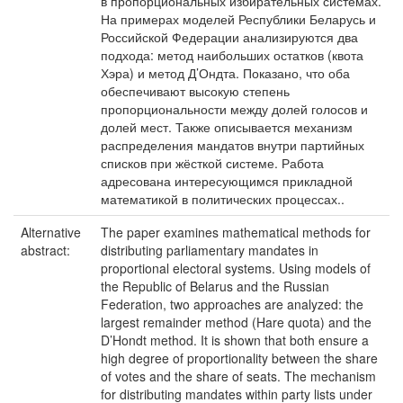
в пропорциональных избирательных системах.
На примерах моделей Республики Беларусь и
Российской Федерации анализируются два
подхода: метод наибольших остатков (квота
Хэра) и метод Д’Ондта. Показано, что оба
обеспечивают высокую степень
пропорциональности между долей голосов и
долей мест. Также описывается механизм
распределения мандатов внутри партийных
списков при жёсткой системе. Работа
адресована интересующимся прикладной
математикой в политических процессах..
Alternative
The paper examines mathematical methods for
abstract:
distributing parliamentary mandates in
proportional electoral systems. Using models of
the Republic of Belarus and the Russian
Federation, two approaches are analyzed: the
largest remainder method (Hare quota) and the
D’Hondt method. It is shown that both ensure a
high degree of proportionality between the share
of votes and the share of seats. The mechanism
for distributing mandates within party lists under