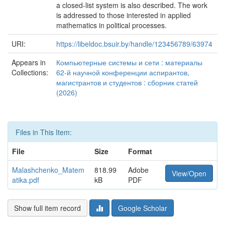
a closed-list system is also described. The work
is addressed to those interested in applied
mathematics in political processes.
URI:
https://libeldoc.bsuir.by/handle/123456789/63974
Appears in
Компьютерные системы и сети : материалы
Collections:
62-й научной конференции аспирантов,
магистрантов и студентов : сборник статей
(2026)
Files in This Item:
File
Size
Format
Malashchenko_Matem
818.99
Adobe
View/Open
atika.pdf
kB
PDF
Show full item record
Google Scholar