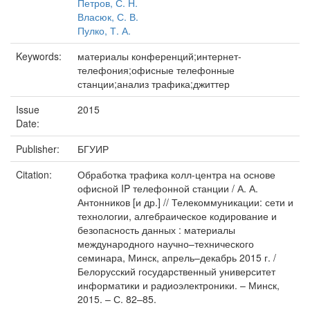
Петров, С. Н.
Власюк, С. В.
Пулко, Т. А.
Keywords:
материалы конференций;интернет-
телефония;офисные телефонные
станции;анализ трафика;джиттер
Issue
2015
Date:
Publisher:
БГУИР
Citation:
Обработка трафика колл-центра на основе
офисной IP телефонной станции / А. А.
Антонников [и др.] // Телекоммуникации: сети и
технологии, алгебраическое кодирование и
безопасность данных : материалы
международного научно–технического
семинара, Минск, апрель–декабрь 2015 г. /
Белорусский государственный университет
информатики и радиоэлектроники. – Минск,
2015. – С. 82–85.