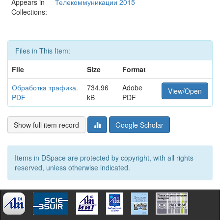
Appears in
Телекоммуникации 2015
Collections:
Files in This Item:
File
Size
Format
Обработка трафика.
734.96
Adobe
View/Open
PDF
kB
PDF
Show full item record
Google Scholar
Items in DSpace are protected by copyright, with all rights
reserved, unless otherwise indicated.