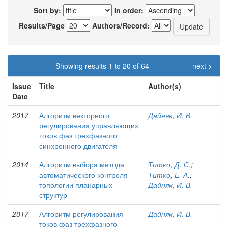
Sort by:
In order:
Results/Page
Authors/Record:
Showing results 1 to 20 of 64
next >
Issue
Title
Author(s)
Date
2017
Алгоритм векторного
Дайняк, И. В.
регулирования управляющих
токов фаз трехфазного
синхронного двигателя
2014
Алгоритм выбора метода
Титко, Д. С.
;
автоматического контроля
Титко, Е. А.
;
топологии планарных
Дайняк, И. В.
структур
2017
Алгоритм регулирования
Дайняк, И. В.
токов фаз трехфазного