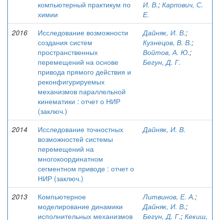
компьютерный практикум по
И. В.
;
Карпович, С.
химии
Е.
2016
Исследование возможности
Дайняк, И. В.
;
создания систем
Кузнецов, В. В.
;
пространственных
Войтов, А. Ю.
;
перемещений на основе
Бегун, Д. Г.
привода прямого действия и
реконфигурируемых
механизмов параллельной
кинематики : отчет о НИР
(заключ.)
2014
Исследование точностных
Дайняк, И. В.
возможностей системы
перемещений на
многокоординатном
сегментном приводе : отчет о
НИР (заключ.)
2013
Компьютерное
Литвинов, Е. А.
;
моделирование динамики
Дайняк, И. В.
;
исполнительных механизмов
Бегун, Д. Г.
;
Кекиш,