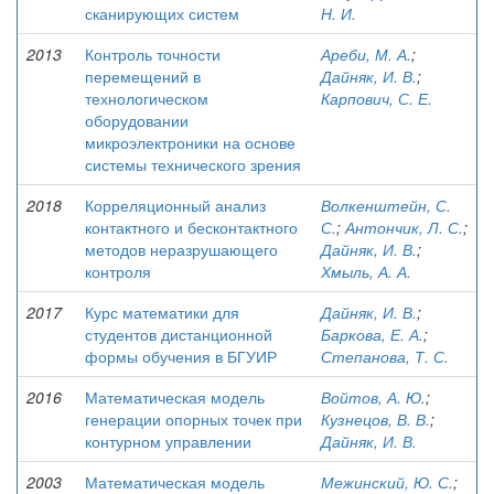
сканирующих систем
Н. И.
2013
Контроль точности
Ареби, М. А.
;
перемещений в
Дайняк, И. В.
;
технологическом
Карпович, С. Е.
оборудовании
микроэлектроники на основе
системы технического зрения
2018
Корреляционный анализ
Волкенштейн, С.
контактного и бесконтактного
С.
;
Антончик, Л. С.
;
методов неразрушающего
Дайняк, И. В.
;
контроля
Хмыль, А. А.
2017
Курс математики для
Дайняк, И. В.
;
студентов дистанционной
Баркова, Е. А.
;
формы обучения в БГУИР
Степанова, Т. С.
2016
Математическая модель
Войтов, А. Ю.
;
генерации опорных точек при
Кузнецов, В. В.
;
контурном управлении
Дайняк, И. В.
2003
Математическая модель
Межинский, Ю. С.
;