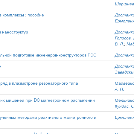
Шершнев,
 комплексы : пособие
Достанко
Ермоленк
 наноструктур
Достанко
Голосов, 
В. Л.
;
Мад
ьной подготовке инженеров-конструкторов РЭС
Достанко
к
Достанко
Завадский
ряд в плазмотроне резонаторного типа
Мадвейко,
А. П.
ких мишеней при DC магнетронном распылении
Мельников
Кундас, С
лученных методами реактивного магнетронного и
Ермоленк