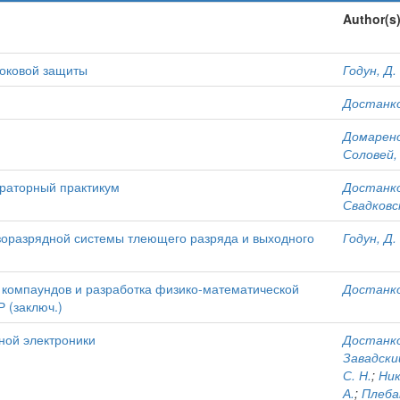
Author(s
токовой защиты
Годун, Д.
Достанко
Домарено
Соловей, 
ораторный практикум
Достанко
Свадковск
зоразрядной системы тлеющего разряда и выходного
Годун, Д.
 компаундов и разработка физико-математической
Достанко
 (заключ.)
ной электроники
Достанко
Завадский
С. Н.
;
Ник
А.
;
Плебан