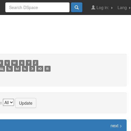
Log in:
Lang
U
V
W
X
Y
Z
Щ
Ъ
Ы
Ь
Э
Ю
Я
:
next >