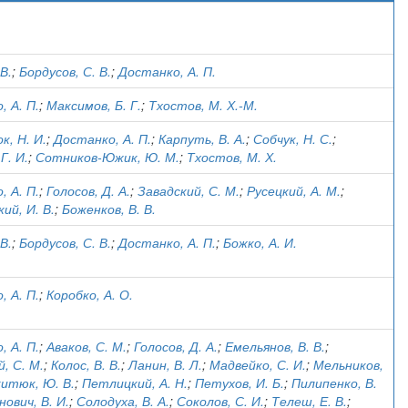
)
 В.
;
Бордусов, С. В.
;
Достанко, А. П.
, А. П.
;
Максимов, Б. Г.
;
Тхостов, М. Х.-М.
к, Н. И.
;
Достанко, А. П.
;
Карпуть, В. А.
;
Собчук, Н. С.
;
Г. И.
;
Сотников-Южик, Ю. М.
;
Тхостов, М. Х.
, А. П.
;
Голосов, Д. А.
;
Завадский, С. М.
;
Русецкий, А. М.
;
ий, И. В.
;
Боженков, В. В.
 В.
;
Бордусов, С. В.
;
Достанко, А. П.
;
Божко, А. И.
, А. П.
;
Коробко, А. О.
, А. П.
;
Аваков, С. М.
;
Голосов, Д. А.
;
Емельянов, В. В.
;
, С. М.
;
Колос, В. В.
;
Ланин, В. Л.
;
Мадвейко, С. И.
;
Мельников,
итюк, Ю. В.
;
Петлицкий, А. Н.
;
Петухов, И. Б.
;
Пилипенко, В.
ович, В. И.
;
Солодуха, В. А.
;
Соколов, С. И.
;
Телеш, Е. В.
;