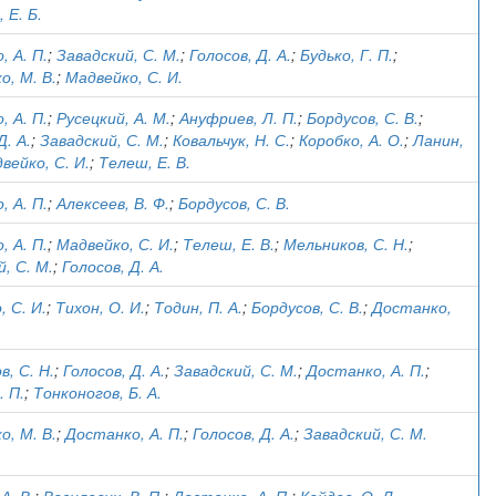
 Е. Б.
, А. П.
;
Завадский, С. М.
;
Голосов, Д. А.
;
Будько, Г. П.
;
о, М. В.
;
Мадвейко, С. И.
, А. П.
;
Русецкий, А. М.
;
Ануфриев, Л. П.
;
Бордусов, С. В.
;
Д. А.
;
Завадский, С. М.
;
Ковальчук, Н. С.
;
Коробко, А. О.
;
Ланин,
вейко, С. И.
;
Телеш, Е. В.
, А. П.
;
Алексеев, В. Ф.
;
Бордусов, С. В.
, А. П.
;
Мадвейко, С. И.
;
Телеш, Е. В.
;
Мельников, С. Н.
;
, С. М.
;
Голосов, Д. А.
 С. И.
;
Тихон, О. И.
;
Тодин, П. А.
;
Бордусов, С. В.
;
Достанко,
, С. Н.
;
Голосов, Д. А.
;
Завадский, С. М.
;
Достанко, А. П.
;
. П.
;
Тонконогов, Б. А.
о, М. В.
;
Достанко, А. П.
;
Голосов, Д. А.
;
Завадский, С. М.