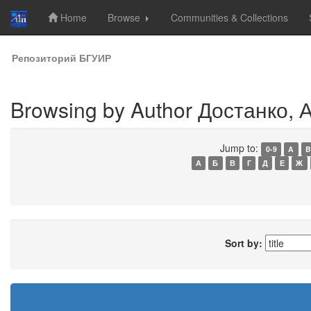
Home
Browse
Communities & Collections
Skip
Репозиторий БГУИР
navigation
Browsing by Author Достанко, А
Jump to:
0-9
A
B
А
Б
В
Г
Д
Е
Ж
Sort by: