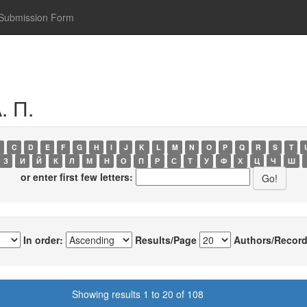
Submission Form
. П.
C
D
E
F
G
H
I
J
K
L
M
N
O
P
Q
R
S
T
З
И
Й
К
Л
М
Н
О
П
Р
С
Т
У
Ф
Х
Ц
Ч
Ш
or enter first few letters:
In order:
Results/Page
Authors/Record
Showing results 1 to 20 of 108