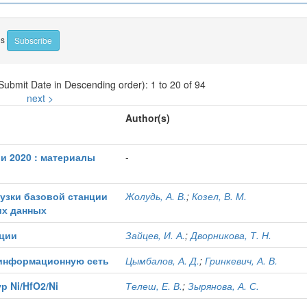
ns
 Submit Date in Descending order): 1 to 20 of 94
next >
Author(s)
 2020 : материалы
-
узки базовой станции
Жолудь, А. В.
;
Козел, В. М.
их данных
ации
Зайцев, И. А.
;
Дворникова, Т. Н.
 информационную сеть
Цымбалов, А. Д.
;
Гринкевич, А. В.
 Ni/HfO2/Ni
Телеш, Е. В.
;
Зырянова, А. С.