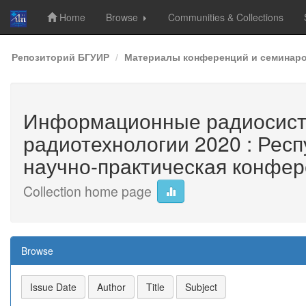
Home
Browse
Communities & Collections
Skip
Репозиторий БГУИР
Материалы конференций и семинар
navigation
Информационные радиосист
радиотехнологии 2020 : Рес
научно-практическая конфере
Collection home page
Browse