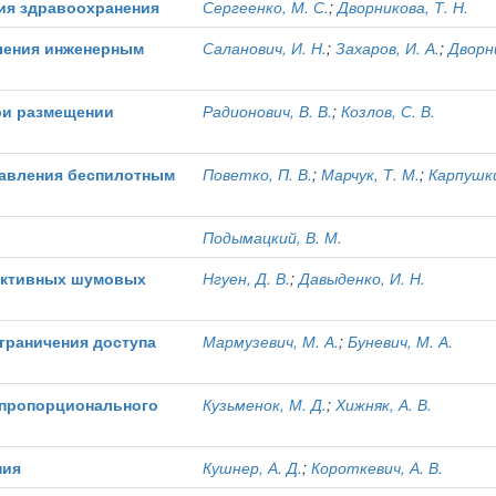
ия здравоохранения
Сергеенко, М. С.
;
Дворникова, Т. Н.
ления инженерным
Саланович, И. Н.
;
Захаров, И. А.
;
Дворни
ри размещении
Радионович, В. В.
;
Козлов, С. В.
равления беспилотным
Поветко, П. В.
;
Марчук, Т. М.
;
Карпушки
Подымацкий, В. М.
активных шумовых
Нгуен, Д. В.
;
Давыденко, И. Н.
граничения доступа
Мармузевич, М. А.
;
Буневич, М. А.
 пропорционального
Кузьменок, М. Д.
;
Хижняк, А. В.
ния
Кушнер, А. Д.
;
Короткевич, А. В.