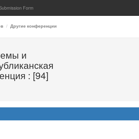
Submission Form
ов
Другие конференции
емы и
публиканская
нция : [94]