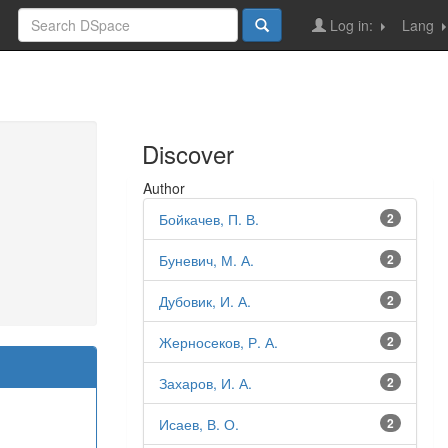
Log in:
Lang
Discover
Author
Бойкачев, П. В.
2
Буневич, М. А.
2
Дубовик, И. А.
2
Жерносеков, Р. А.
2
Захаров, И. А.
2
Исаев, В. О.
2