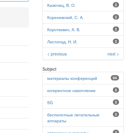
Казючиц, В. О.
2
Кореневский, С. А.
2
Короткевич, А. В.
2
Листопад, Н. И.
2
< previous
next >
Subject
материалы конференций
94
когерентное накопление
5
5G
3
беспилотные летательные
3
аппараты
отраженные сигналы
3