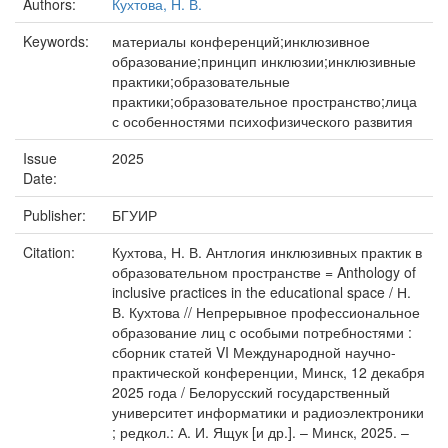
Authors:
Кухтова, Н. В.
Keywords:
материалы конференций;инклюзивное
образование;принцип инклюзии;инклюзивные
практики;образовательные
практики;образовательное пространство;лица
с особенностями психофизического развития
Issue
2025
Date:
Publisher:
БГУИР
Citation:
Кухтова, Н. В. Антлогия инклюзивных практик в
образовательном пространстве = Anthology of
inclusive practices in the educational space / Н.
В. Кухтова // Непрерывное профессиональное
образование лиц с особыми потребностями :
сборник статей VI Международной научно-
практической конференции, Минск, 12 декабря
2025 года / Белорусский государственный
университет информатики и радиоэлектроники
; редкол.: А. И. Ящук [и др.]. – Минск, 2025. –