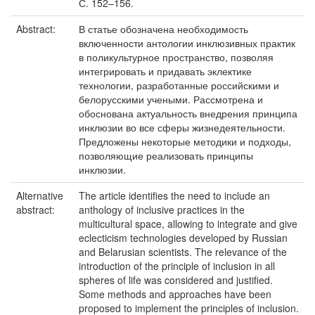
С. 152–156.
Abstract:
В статье обозначена необходимость
включенности антологии инклюзивных практик
в поликультурное пространство, позволяя
интегрировать и придавать эклектике
технологии, разработанные российскими и
белорусскими учеными. Рассмотрена и
обоснована актуальность внедрения принципа
инклюзии во все сферы жизнедеятельности.
Предложены некоторые методики и подходы,
позволяющие реализовать принципы
инклюзии.
Alternative
The article identifies the need to include an
abstract:
anthology of inclusive practices in the
multicultural space, allowing to integrate and give
eclecticism technologies developed by Russian
and Belarusian scientists. The relevance of the
introduction of the principle of inclusion in all
spheres of life was considered and justified.
Some methods and approaches have been
proposed to implement the principles of inclusion.