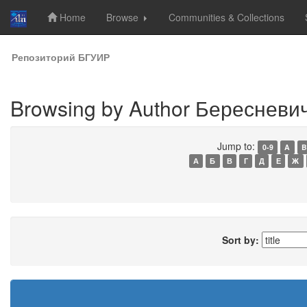
Home
Browse
Communities & Collections
Skip
Репозиторий БГУИР
navigation
Browsing by Author Бересневич
Jump to:
0-9
A
B
А
Б
В
Г
Д
Е
Ж
Sort by: