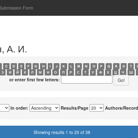
Submission Form
, А. И.
C
D
E
F
G
H
I
J
K
L
M
N
O
P
Q
R
S
T
З
И
Й
К
Л
М
Н
О
П
Р
С
Т
У
Ф
Х
Ц
Ч
Ш
or enter first few letters:
In order:
Results/Page
Authors/Record
Showing results 1 to 20 of 38