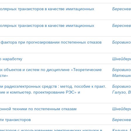
олярных транзисторов в качестве имитационных
Бересневи
олярных транзисторов в качестве имитационных
Бересневи
 фактора при прогнозировании постепенных отказов
Боровиков
ю наработку
Шнейдеро
х объектов и систем по дисциплине «Теоретические
Боровиков
сти»
Матюшков
 радиоэлектронных средств : метод. пособие к практ.
Боровиков
ие и компьютер. проектирование РЭС» и
Галузо, В
онной техники по постепенным отказам
Шнейдеро
ти транзисторов
Бересневи
сторов с использованием электрических нагрузок в
Калита, Е