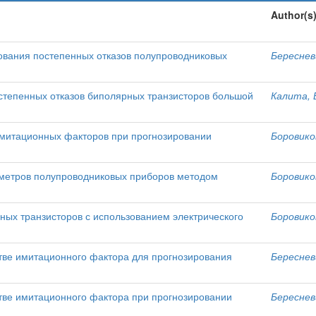
Author(s
ования постепенных отказов полупроводниковых
Бересневи
тепенных отказов биполярных транзисторов большой
Калита, Е
имитационных факторов при прогнозировании
Боровиков
метров полупроводниковых приборов методом
Боровиков
ых транзисторов с использованием электрического
Боровиков
тве имитационного фактора для прогнозирования
Бересневи
тве имитационного фактора при прогнозировании
Бересневи