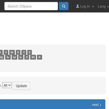
Log in:
Lang
U
V
W
X
Y
Z
Щ
Ъ
Ы
Ь
Э
Ю
Я
:
next >